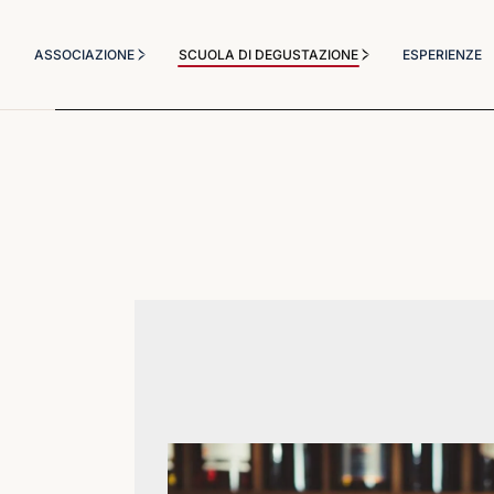
Chi Siamo
Corsi Degustazione
ASSOCIAZIONE
SCUOLA DI DEGUSTAZIONE
ESPERIENZE
Statuto
Corso Sommelier
Diventa socio
Il Metodo Didattico
Chi Siamo
Corsi Degustazione
Masterclass a tema
Statuto
Corso Sommelier
Diventa socio
Il Metodo Didattico
Masterclass a tema