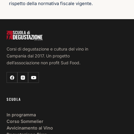
Ho
rispetto della normativa fiscale vigente.
fr
nta
mol
cor
di 
fo
Corsi di degustazione e cultura del vino in
zi
Campania dal 2017. Un progetto
ma
dell’associazione non profit Sud Food.
qu
è s
la 
vol
in 
SCUOLA
mi 
so
In programma
sen
Corso Sommelier
più
Avvicinamento al Vino
so