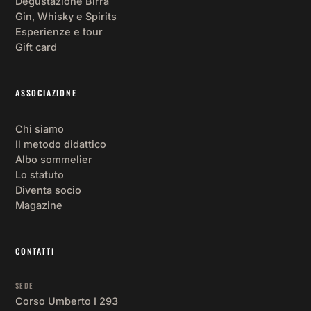
Degustazione Birra
fat
Gin, Whisky e Spirits
Si 
Esperienze e tour
cr
Gift card
an
un 
ASSOCIAZIONE
ra
to 
no
Chi siamo
pe
Il metodo didattico
Albo sommelier
oc
Lo statuto
on
Diventa socio
per
Magazine
co
nt
co
CONTATTI
lor
an
SEDE
fuo
Corso Umberto I 293
da