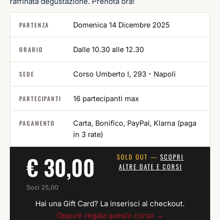
raffinata degustazione. Prenota ora!
PARTENZA
Domenica 14 Dicembre 2025
ORARIO
Dalle 10.30 alle 12.30
SEDE
Corso Umberto I, 293 - Napoli
PARTECIPANTI
16 partecipanti max
PAGAMENTO
Carta, Bonifico, PayPal, Klarna (paga
in 3 rate)
€ 30,00
SOLD OUT —
SCOPRI
ALTRE DATE E CORSI
Soci 25,00
Hai una Gift Card? La inserisci al checkout.
Oppure regala questo corso →