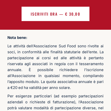
soddis
ed 
fatto 
in
ISCRIVITI ORA — € 30,00
Compl
ssa
imenti
ma 
co
mp
Nota bene:
fat
Le attività dell’Associazione Sud Food sono rivolte ai
ma
soci, in conformità alle finalità statutarie dell’ente. La
a t
partecipazione ai corsi ed alle attività è pertanto
da 
riservata agli associati in regola con il tesseramento
es
annuale. È possibile richiedere l’iscrizione
ac
all’Associazione in qualsiasi momento, compilando
sib
l’apposito modulo. La quota associativa annuale è pari
tut
a €20 ed ha validità per anno solare.
Da 
ad
Per esigenze particolari (ad esempio partecipazioni
o a
aziendali o richieste di fatturazione), l’Associazione
lav
potrà valutare modalità di partecipazione diverse, nel