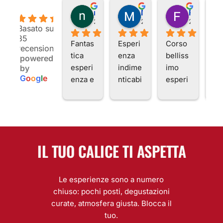
nicousernameable
Massimo M.
Franco P.
4.9
2 anni fa
2 anni fa
2 anni fa
Basato su
85
Fantas
Esperi
Corso 
Es
recensioni
tica 
enza 
belliss
en
powered
esperi
indime
imo 
mo
by
G
o
o
g
l
e
enza e 
nticabi
esperi
Po
docen
le. 
enza 
a.
ti top, 
Profes
stupen
I c
davver
sionali
da 
ten
o 
tà e 
profes
da 
bello...
compe
sionali
Lu
IL TUO CALICE TI ASPETTA
viene 
tenza 
tà di 
An
voglia 
con 
primo 
o 
di 
legger
livello 
es
Le esperienze sono a numero
contin
ezza e 
sono 
m
chiuso: pochi posti, degustazioni
uare
sempli
rimast
nte
curate, atmosfera giusta. Blocca il
cità!
o 
pr
tuo.
molto 
sio