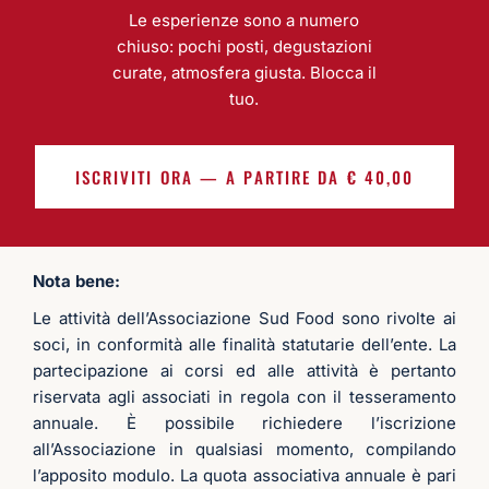
di 
legger
livello 
es
Le esperienze sono a numero
contin
ezza e 
sono 
m
chiuso: pochi posti, degustazioni
uare
sempli
rimast
nte
curate, atmosfera giusta. Blocca il
cità!
o 
pr
tuo.
molto 
sio
soddis
ed 
fatto 
in
ISCRIVITI ORA — A PARTIRE DA € 40,00
Compl
ssa
imenti
ma 
co
mp
Nota bene:
fat
Le attività dell’Associazione Sud Food sono rivolte ai
ma
soci, in conformità alle finalità statutarie dell’ente. La
a t
partecipazione ai corsi ed alle attività è pertanto
da 
riservata agli associati in regola con il tesseramento
es
annuale. È possibile richiedere l’iscrizione
ac
all’Associazione in qualsiasi momento, compilando
sib
l’apposito modulo. La quota associativa annuale è pari
tut