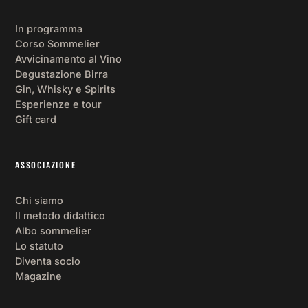
mi 
so
In programma
sen
Corso Sommelier
più
Avvicinamento al Vino
so
Degustazione Birra
fat
Gin, Whisky e Spirits
Si 
Esperienze e tour
cr
Gift card
an
un 
ASSOCIAZIONE
ra
to 
no
Chi siamo
pe
Il metodo didattico
Albo sommelier
oc
Lo statuto
on
Diventa socio
per
Magazine
co
nt