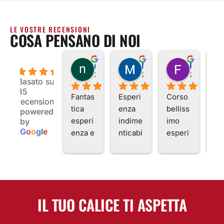
LE VOSTRE RECENSIONI
COSA PENSANO DI NOI
nicousernameable
Massimo M.
Franco P.
4.9
2 anni fa
2 anni fa
2 anni fa
Basato su
85
Fantas
Esperi
Corso 
Es
recensioni
tica 
enza 
belliss
en
powered
esperi
indime
imo 
mo
by
G
o
o
g
l
e
enza e 
nticabi
esperi
Po
docen
le. 
enza 
a.
ti top, 
Profes
stupen
I c
davver
sionali
da 
ten
o 
tà e 
profes
da 
bello...
compe
sionali
Lu
IL TUO CALICE TI ASPETTA
viene 
tenza 
tà di 
An
voglia 
con 
primo 
o 