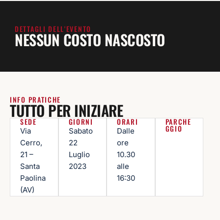
DETTAGLI DELL'EVENTO
NESSUN COSTO NASCOSTO
INFO PRATICHE
TUTTO PER INIZIARE
SEDE
GIORNI
ORARI
PARCHE
GGIO
Via
Sabato
Dalle
Cerro,
22
ore
21 –
Luglio
10.30
Santa
2023
alle
Paolina
16:30
(AV)