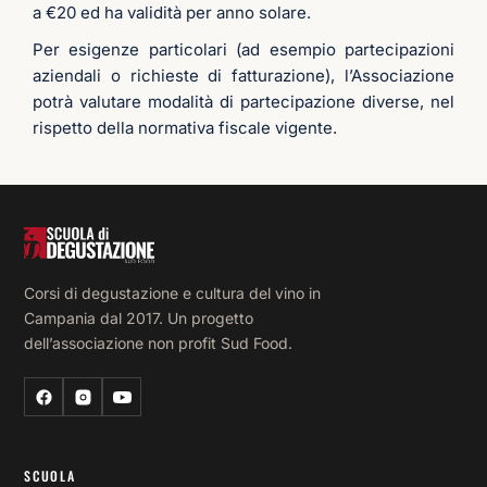
a €20 ed ha validità per anno solare.
Da 
ad
Per esigenze particolari (ad esempio partecipazioni
o a
aziendali o richieste di fatturazione), l’Associazione
lav
potrà valutare modalità di partecipazione diverse, nel
Ho
rispetto della normativa fiscale vigente.
fr
nta
mol
cor
di 
fo
Corsi di degustazione e cultura del vino in
zi
Campania dal 2017. Un progetto
ma
dell’associazione non profit Sud Food.
qu
è s
la 
vol
in 
SCUOLA