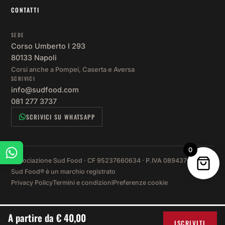
co
CONTATTI
lor
an
SEDE
fuo
Corso Umberto I 293
da
80133 Napoli
la.
Corsi anche a Pompei, Caserta e Aversa
Co
SCRIVICI
ue
info@sudfood.com
se
081 277 3737
e l
SCRIVICI SU WHATSAPP
lor
ini
ve 
0
fr
Associazione Sud Food · CF 95237660634 · P.IVA 08943761216 ·
Sud Food® è un marchio registrato
nta
Privacy Policy
Termini e condizioni
Preferenze cookie
lor
co
Al
A partire da € 40,00
nte
ISCRIVITI