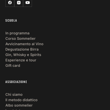
un 
ra
to 
SCUOLA
no
pe
In programma
oc
Corso Sommelier
on
Avvicinamento al Vino
per
Degustazione Birra
co
Gin, Whisky e Spirits
nt
Esperienze e tour
co
Gift card
lor
an
fuo
ASSOCIAZIONE
da
la.
Chi siamo
Co
Il metodo didattico
ue
Albo sommelier