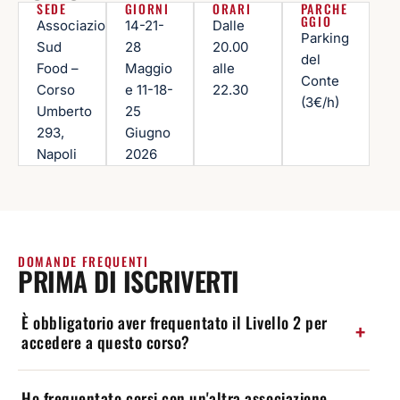
SEDE
GIORNI
ORARI
PARCHE
GGIO
Associazione
14-21-
Dalle
Parking
Sud
28
20.00
del
Food –
Maggio
alle
Conte
Corso
e 11-18-
22.30
(3€/h)
Umberto
25
293,
Giugno
Napoli
2026
DOMANDE FREQUENTI
PRIMA DI ISCRIVERTI
È obbligatorio aver frequentato il Livello 2 per
accedere a questo corso?
Ho frequentato corsi con un'altra associazione,