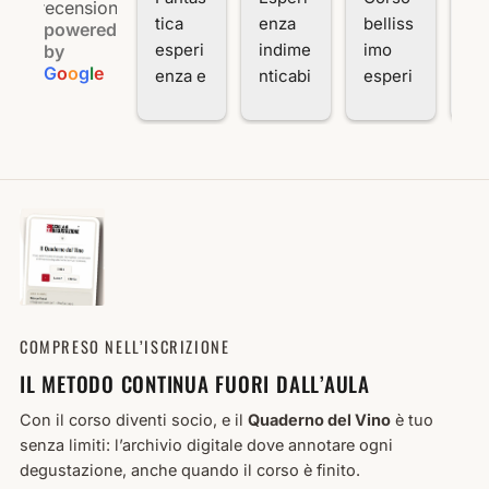
recensioni
tica 
enza 
belliss
en
powered
esperi
indime
imo 
mo
by
G
o
o
g
l
e
enza e 
nticabi
esperi
Po
docen
le. 
enza 
a.
ti top, 
Profes
stupen
I c
davver
sionali
da 
ten
o 
tà e 
profes
da 
bello...
compe
sionali
Lu
viene 
tenza 
tà di 
An
voglia 
con 
primo 
o 
di 
legger
livello 
es
contin
ezza e 
sono 
m
uare
sempli
rimast
nte
COMPRESO NELL’ISCRIZIONE
cità!
o 
pr
IL METODO CONTINUA FUORI DALL’AULA
molto 
sio
soddis
ed 
Con il corso diventi socio, e il
Quaderno del Vino
è tuo
fatto 
in
senza limiti: l’archivio digitale dove annotare ogni
Compl
ssa
degustazione, anche quando il corso è finito.