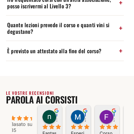
posso iscrivermi al Livello 3?
Quante lezioni prevede il corso e quanti vini si
degustano?
È previsto un attestato alla fine del corso?
LE VOSTRE RECENSIONI
PAROLA AI CORSISTI
nicousernameable
Massimo M.
Franco P.
4.9
2 anni fa
2 anni fa
2 anni fa
Basato su
85
Fantas
Esperi
Corso 
Es