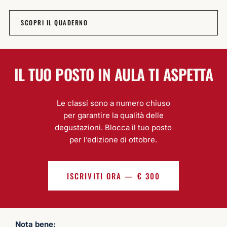
imenti
ma 
co
SCOPRI IL QUADERNO
mp
fat
ma
a t
IL TUO POSTO IN AULA TI ASPETTA
da 
es
ac
Le classi sono a numero chiuso
sib
per garantire la qualità delle
tut
degustazioni. Blocca il tuo posto
Da 
per l’edizione di ottobre.
ad
o a
lav
ISCRIVITI ORA — € 300
Ho
fr
nta
mol
Nota bene: