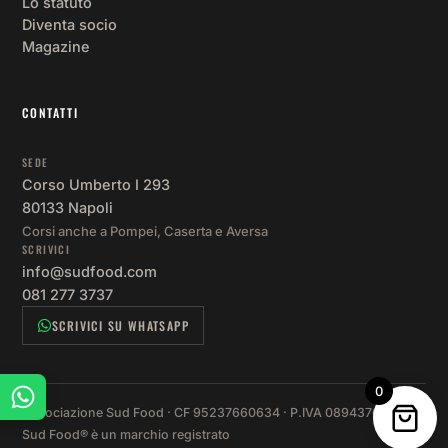
Lo statuto
se
Diventa socio
e l
Magazine
lor
ini
ve 
CONTATTI
fr
nta
SEDE
lor
Corso Umberto I 293
co
80133 Napoli
Al
Corsi anche a Pompei, Caserta e Aversa
nte
SCRIVICI
co
info@sudfood.com
lia
081 277 3737
SCRIVICI SU WHATSAPP
0
Associazione Sud Food · CF 95237660634 · P.IVA 08943761216 ·
Sud Food® è un marchio registrato