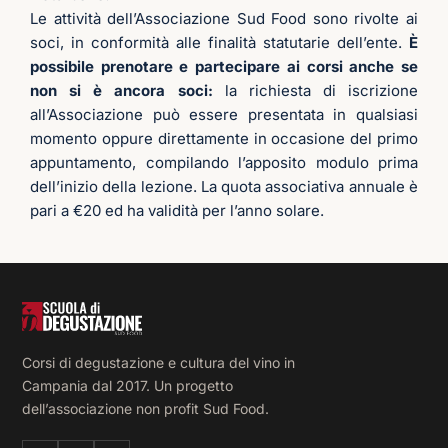
cor
Le attività dell’Associazione Sud Food sono rivolte ai
di 
soci, in conformità alle finalità statutarie dell’ente.
È
fo
possibile prenotare e partecipare ai corsi anche se
zi
non si è ancora soci:
la richiesta di iscrizione
ma
all’Associazione può essere presentata in qualsiasi
qu
momento oppure direttamente in occasione del primo
è s
appuntamento, compilando l’apposito modulo prima
la 
dell’inizio della lezione. La quota associativa annuale è
vol
pari a €20 ed ha validità per l’anno solare.
in 
mi 
so
sen
più
so
Corsi di degustazione e cultura del vino in
fat
Campania dal 2017. Un progetto
Si 
dell’associazione non profit Sud Food.
cr
an