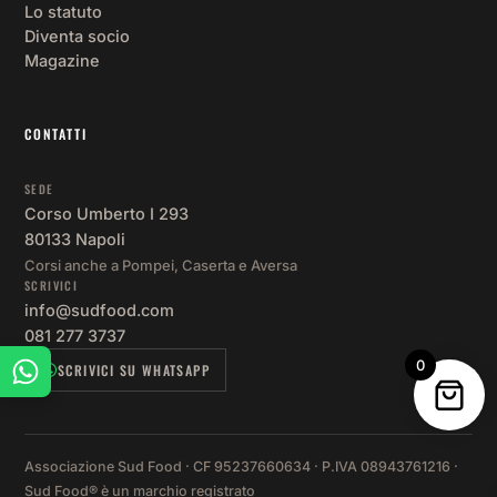
SEDE
Corso Umberto I 293
80133 Napoli
Corsi anche a Pompei, Caserta e Aversa
SCRIVICI
info@sudfood.com
081 277 3737
SCRIVICI SU WHATSAPP
Associazione Sud Food · CF 95237660634 · P.IVA 08943761216 ·
Sud Food® è un marchio registrato
0
Privacy Policy
Termini e condizioni
Preferenze cookie