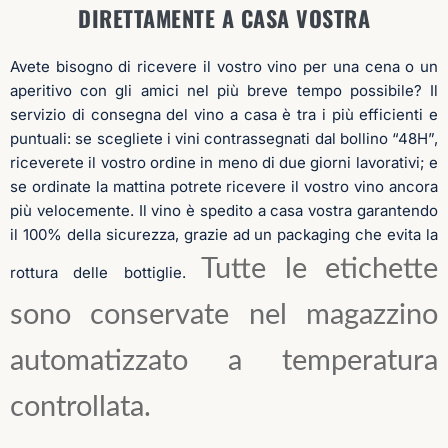
puntuali: se scegliete i vini contrassegnati dal bollino “48H”,
riceverete il vostro ordine in meno di due giorni lavorativi; e
se ordinate la mattina potrete ricevere il vostro vino ancora
più velocemente. Il vino è spedito a casa vostra garantendo
il 100% della sicurezza, grazie ad un packaging che evita la
Tutte le etichette
rottura delle bottiglie.
sono conservate nel magazzino
automatizzato a temperatura
controllata.
PAGAMENTI IN SICUREZZA E COMODITÀ
Con
Vino.com
puoi acquistare vini online in tutta sicurezza
e comodità e puoi pagare con
carta di credito o carta
ricaricabile, Paypal, Apple Pay, bonifico bancario e anche