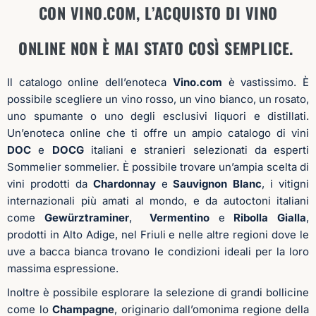
possibile scegliere un vino rosso, un vino bianco, un rosato,
uno spumante o uno degli esclusivi liquori e distillati.
Un’enoteca online che ti offre un ampio catalogo di vini
DOC
e
DOCG
italiani e stranieri selezionati da esperti
Sommelier sommelier. È possibile trovare un’ampia scelta di
vini prodotti da
Chardonnay
e
Sauvignon
Blanc
, i vitigni
internazionali più amati al mondo, e da autoctoni italiani
come
Gewürztraminer
,
Vermentino
e
Ribolla
Gialla
,
prodotti in Alto Adige, nel Friuli e nelle altre regioni dove le
uve a bacca bianca trovano le condizioni ideali per la loro
massima espressione.
Inoltre è possibile esplorare la selezione di grandi bollicine
come lo
Champagne
, originario dall’omonima regione della
Francia, oppure
spumanti italiani
prodotti con gli stessi
dettami del “metodo classico”. Tra i vini online troverete
un’ampia sezione dedicata ai vini top, vini pregiati e di
valore per occasioni speciali. Non mancano però le vere e
proprie chicche enologiche di piccoli produttori.