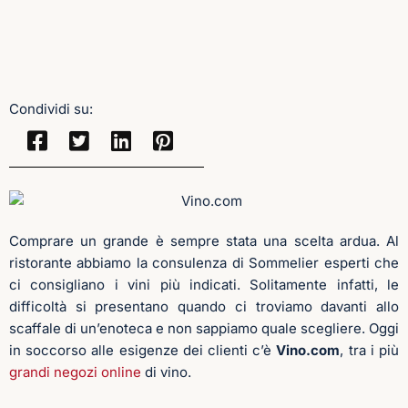
Comprare un grande è sempre stata una scelta ardua. Al
ristorante abbiamo la consulenza di Sommelier esperti che
ci consigliano i vini più indicati. Solitamente infatti, le
difficoltà si presentano quando ci troviamo davanti allo
scaffale di un’enoteca e non sappiamo quale scegliere. Oggi
in soccorso alle esigenze dei clienti c’è
Vino.com
, tra i più
grandi negozi online
di vino.
CON VINO.COM, L’ACQUISTO DI VINO
ONLINE NON È MAI STATO COSÌ SEMPLICE.
Il catalogo online dell’enoteca
Vino.com
è vastissimo. È