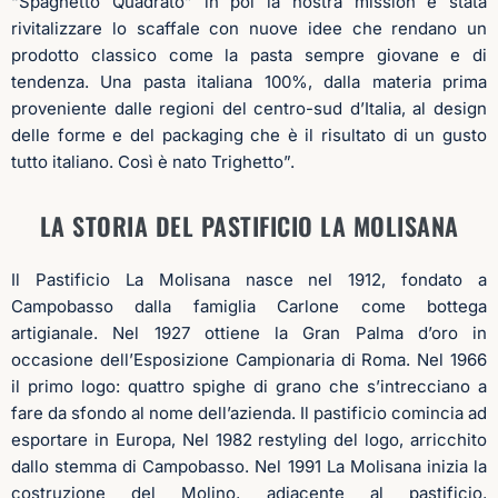
“Spaghetto Quadrato” in poi la nostra mission è stata
rivitalizzare lo scaffale con nuove idee che rendano un
prodotto classico come la pasta sempre giovane e di
tendenza. Una pasta italiana 100%, dalla materia prima
proveniente dalle regioni del centro-sud d’Italia, al design
delle forme e del packaging che è il risultato di un gusto
tutto italiano. Così è nato Trighetto”.
LA STORIA DEL PASTIFICIO LA MOLISANA
Il Pastificio La Molisana nasce nel 1912, fondato a
Campobasso dalla famiglia Carlone come bottega
artigianale. Nel 1927 ottiene la Gran Palma d’oro in
occasione dell’Esposizione Campionaria di Roma. Nel 1966
il primo logo: quattro spighe di grano che s’intrecciano a
fare da sfondo al nome dell’azienda. Il pastificio comincia ad
esportare in Europa, Nel 1982 restyling del logo, arricchito
dallo stemma di Campobasso.
Nel 1991 La Molisana inizia la
costruzione del Molino, adiacente al pastificio,