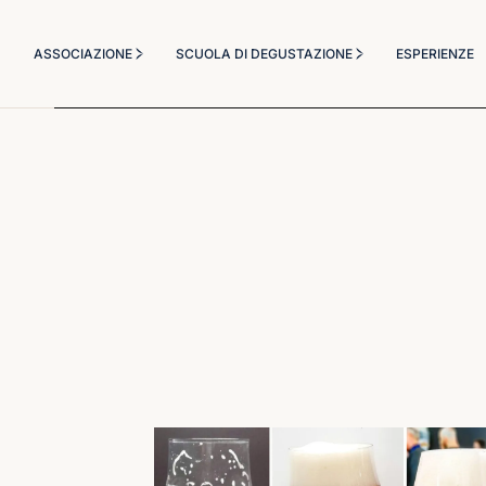
Chi Siamo
Corsi Degustazione
ASSOCIAZIONE
SCUOLA DI DEGUSTAZIONE
ESPERIENZE
Statuto
Corso Sommelier
Diventa socio
Il Metodo Didattico
Chi Siamo
Corsi Degustazione
Masterclass a tema
Statuto
Corso Sommelier
Diventa socio
Il Metodo Didattico
Masterclass a tema