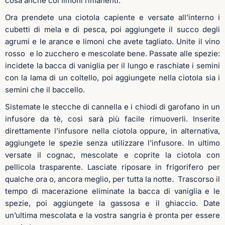
cosa anche coi limoni rimanenti.
Ora prendete una ciotola capiente e versate all’interno i
cubetti di mela e di pesca, poi aggiungete il succo degli
agrumi e le arance e limoni che avete tagliato. Unite il vino
rosso
e lo zucchero e mescolate bene. Passate alle spezie:
incidete la bacca di vaniglia per il lungo e raschiate i semini
con la lama di un coltello, poi aggiungete nella ciotola sia i
semini che il baccello.
Sistemate le stecche di cannella e i chiodi di garofano in un
infusore da tè, così sarà più facile rimuoverli. Inserite
direttamente l’infusore nella ciotola oppure, in alternativa,
aggiungete le spezie senza utilizzare l’infusore. In ultimo
versate il cognac, mescolate e coprite la ciotola con
pellicola trasparente. Lasciate riposare in frigorifero per
qualche ora o, ancora meglio, per tutta la notte.
Trascorso il
tempo di macerazione eliminate la bacca di vaniglia e le
spezie, poi aggiungete la gassosa e il ghiaccio. Date
un’ultima mescolata e la vostra sangria è pronta per essere