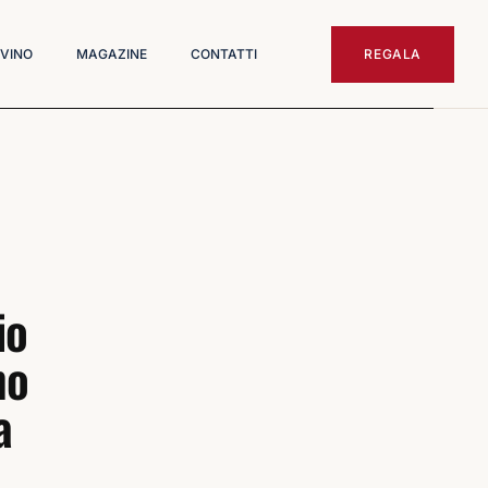
 VINO
MAGAZINE
CONTATTI
REGALA
io
no
a