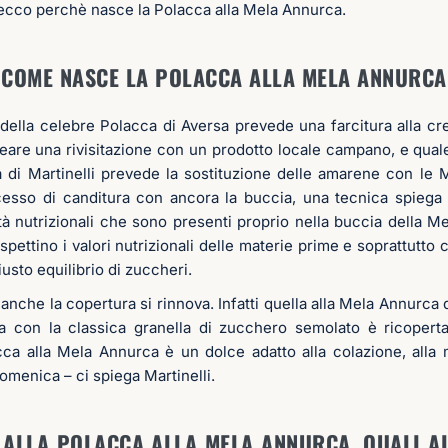
, ecco perchè nasce la Polacca alla Mela Annurca.
COME NASCE LA POLACCA ALLA MELA ANNURCA
a della celebre Polacca di Aversa prevede una farcitura alla 
reare una rivisitazione con un prodotto locale campano, e qual
a di Martinelli prevede la sostituzione delle amarene con l
esso di canditura con ancora la buccia, una tecnica spiega M
tà nutrizionali che sono presenti proprio nella buccia della M
spettino i valori nutrizionali delle materie prime e soprattutto 
iusto equilibrio di zuccheri.
, anche la copertura si rinnova. Infatti quella alla Mela Annurca 
a con la classica granella di zucchero semolato è ricoperta
cca alla Mela Annurca è un dolce adatto alla colazione, all
omenica – ci spiega Martinelli.
 ALLA POLACCA ALLA MELA ANNURCA, QUALI A