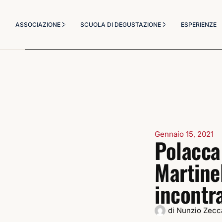
Chi Siamo
Corsi Degustazione
ASSOCIAZIONE
SCUOLA DI DEGUSTAZIONE
ESPERIENZE
Statuto
Corso Sommelier
Diventa socio
Il Metodo Didattico
Chi Siamo
Corsi Degustazione
Masterclass a tema
Statuto
Corso Sommelier
Diventa socio
Il Metodo Didattico
Masterclass a tema
Gennaio 15, 2021
Polacca
Martinel
incontr
di
Nunzio Zecc