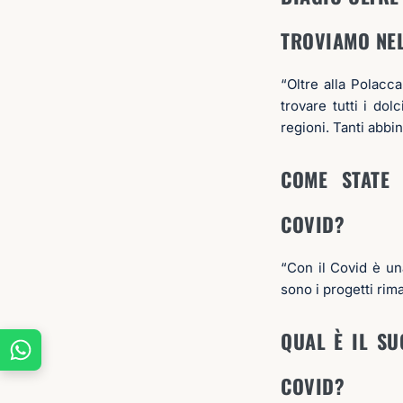
TROVIAMO NEL
“Oltre alla Polacc
trovare tutti i dol
regioni. Tanti abbin
COME STATE 
COVID?
“Con il Covid è un
sono i progetti rim
QUAL È IL S
COVID?