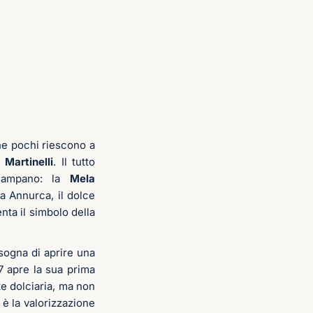
he pochi riescono a
 Martinelli
. Il tutto
 campano: la
Mela
la Annurca, il dolce
enta il simbolo della
 sogna di aprire una
17 apre la sua prima
rte dolciaria, ma non
 è la valorizzazione