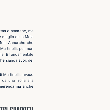
crema e amarene, ma
e meglio della Mela
e Mele Annurche che
artinelli, per non
ela. È fondamentale
che siano i suoi, dei
di Martinelli, invece
 da una frolla alla
a merenda ma anche
LTRI PRODOTTI