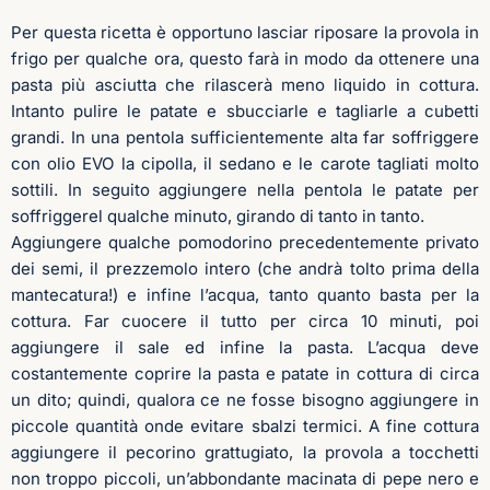
Per questa ricetta è opportuno lasciar riposare la provola in
frigo per qualche ora, questo farà in modo da ottenere una
pasta più asciutta che rilascerà meno liquido in cottura.
Intanto pulire le patate e sbucciarle e tagliarle a cubetti
grandi. In una pentola sufficientemente alta far soffriggere
con olio EVO la cipolla, il sedano e le carote tagliati molto
sottili. In seguito aggiungere nella pentola le patate per
soffriggerel qualche minuto, girando di tanto in tanto.
Aggiungere qualche pomodorino precedentemente privato
dei semi, il prezzemolo intero (che andrà tolto prima della
mantecatura!) e infine l’acqua, tanto quanto basta per la
cottura. Far cuocere il tutto per circa 10 minuti, poi
aggiungere il sale ed infine la pasta. L’acqua deve
costantemente coprire la pasta e patate in cottura di circa
un dito; quindi, qualora ce ne fosse bisogno aggiungere in
piccole quantità onde evitare sbalzi termici. A fine cottura
aggiungere il pecorino grattugiato, la provola a tocchetti
non troppo piccoli, un’abbondante macinata di pepe nero e