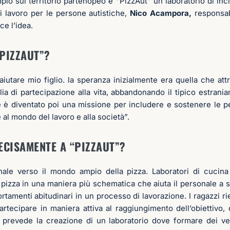
mpio sul territorio partenopeo è “PizzAut” un laboratorio di in
i lavoro per le persone autistiche,
Nico Acampora,
responsab
e l’idea.
PIZZAUT”?
aiutare mio figlio. la speranza inizialmente era quella che attr
ia di partecipazione alla vita, abbandonando il tipico estrania
 è diventato poi una missione per includere e sostenere le p
e al mondo del lavoro e alla società”.
ECISAMENTE A “PIZZAUT”?
onale verso il mondo ampio della pizza. Laboratori di cucin
pizza in una maniera più schematica che aiuta il personale a se
tamenti abitudinari in un processo di lavorazione. I ragazzi r
artecipare in maniera attiva al raggiungimento dell’obiettivo,
o prevede la creazione di un laboratorio dove formare dei ver