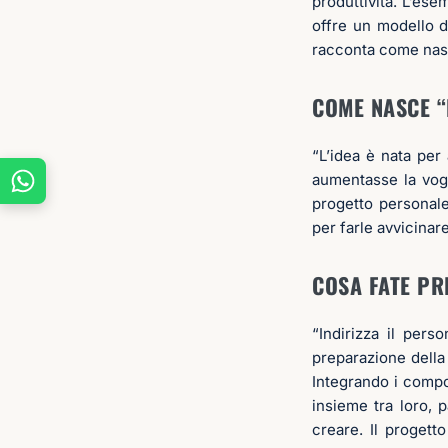
produttività. L’ese
offre un modello d
racconta come nasc
COME NASCE “
“L’idea è nata per 
aumentasse la vogl
progetto personale
per farle avvicinar
COSA FATE PR
“Indirizza il pers
preparazione della 
Integrando i compor
insieme tra loro, p
creare. Il progett