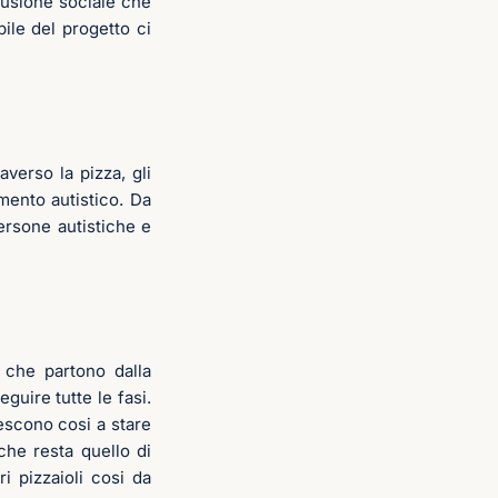
clusione sociale che
ile del progetto ci
averso la pizza, gli
mento autistico. Da
ersone autistiche e
a che partono dalla
guire tutte le fasi.
iescono cosi a stare
 che resta quello di
i pizzaioli cosi da