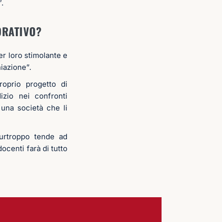
”.
ORATIVO?
er loro stimolante e
niazione”.
oprio progetto di
izio nei confronti
 una società che li
urtroppo tende ad
docenti farà di tutto