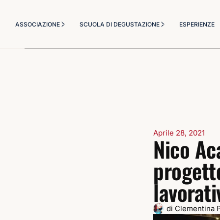
Chi Siamo
Corsi Degustazione
ASSOCIAZIONE
SCUOLA DI DEGUSTAZIONE
ESPERIENZE
Statuto
Corso Sommelier
Diventa socio
Il Metodo Didattico
Chi Siamo
Corsi Degustazione
Masterclass a tema
Statuto
Corso Sommelier
Diventa socio
Il Metodo Didattico
Masterclass a tema
Aprile 28, 2021
Nico Ac
progett
lavorat
di
Clementina 