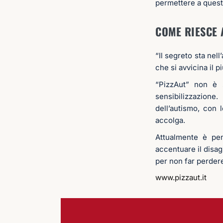
permettere a questi
COME RIESCE 
“Il segreto sta nel
che si avvicina il p
“PizzAut” non è 
sensibilizzazione
dell’autismo, con 
accolga.
Attualmente è pen
accentuare il disagi
per non far perdere 
www.pizzaut.it