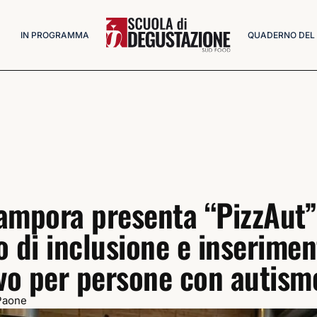
IN PROGRAMMA
QUADERNO DEL
ampora presenta “PizzAut”
o di inclusione e inserimen
ivo per persone con autism
Paone