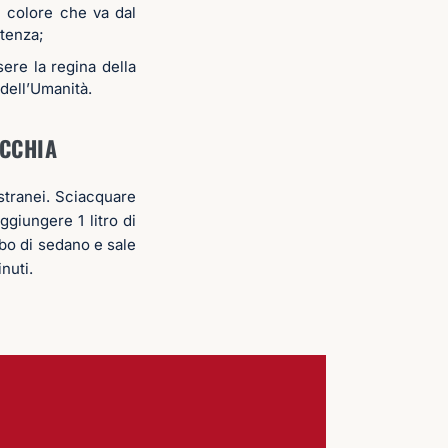
n colore che va dal
stenza;
sere la regina della
 dell’Umanità.
ICCHIA
stranei. Sciacquare
giungere 1 litro di
ambo di sedano e sale
nuti.