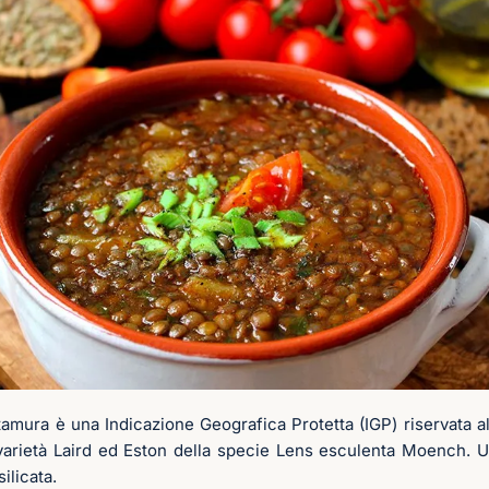
tamura è una Indicazione Geografica Protetta (IGP) riservata a
varietà Laird ed Eston della specie Lens esculenta Moench. Un
silicata.