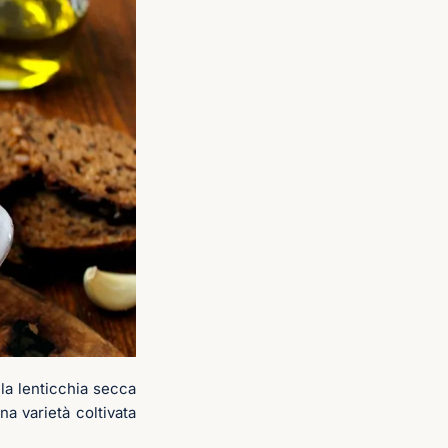
lla lenticchia secca
a varietà coltivata