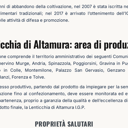
i di abbandono della coltivazione, nel 2007 è stata iscritta n
imentari tradizionali; nel 2017 è arrivato l’ottenimento dell’
lle attività di difesa e promozione.
icchia di Altamura: area di produ
one comprende il territorio amministrativo dei seguenti Comuni
nervino Murge, Andria, Spinazzola, Poggiorsini, Gravina in Pu
 in Colle, Montemilone, Palazzo San Gervasio, Genzano di
Banzi, Forenza e Tolve.
esso produttivo, partendo dal prodotto da impiegare per la sem
uzione fino al confezionamento, deve essere monitorata ed eff
ppartenenza, proprio a garanzia della qualità e dell’eccellenza di
otto finale, la Lenticchia di Altamura I.G.P.
PROPRIETÀ SALUTARI