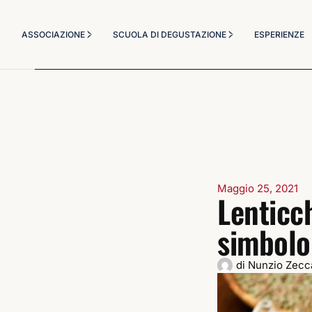
Chi Siamo
Corsi Degustazione
ASSOCIAZIONE
SCUOLA DI DEGUSTAZIONE
ESPERIENZE
Statuto
Corso Sommelier
Diventa socio
Il Metodo Didattico
Chi Siamo
Corsi Degustazione
Masterclass a tema
Statuto
Corso Sommelier
Diventa socio
Il Metodo Didattico
Masterclass a tema
Maggio 25, 2021
Lenticc
simbolo 
di
Nunzio Zecc