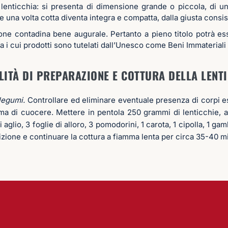
i lenticchia: si presenta di dimensione grande o piccola, di u
e una volta cotta diventa integra e compatta, dalla giusta consi
zione contadina bene augurale. Pertanto a pieno titolo potrà es
a i cui prodotti sono tutelati dall’Unesco come Beni Immateriali
ITÀ DI PREPARAZIONE E COTTURA DELLA LENT
 legumi.
Controllare ed eliminare eventuale presenza di corpi e
a di cuocere. Mettere in pentola 250 grammi di lenticchie, ag
 aglio, 3 foglie di alloro, 3 pomodorini, 1 carota, 1 cipolla, 1 g
lizione e continuare la cottura a fiamma lenta per circa 35-40 mi