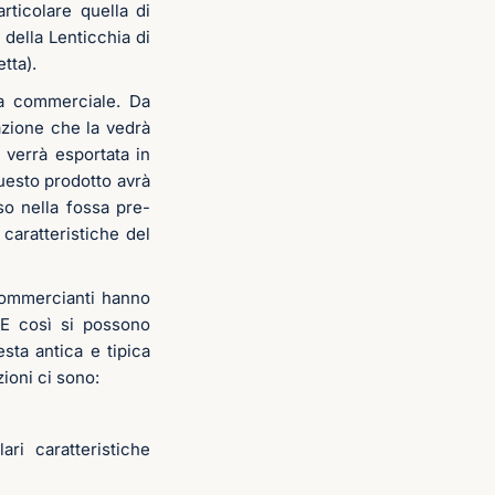
rticolare quella di
 della Lenticchia di
tta).
sa commerciale. Da
azione che la vedrà
a verrà esportata in
questo prodotto avrà
so nella fossa pre-
caratteristiche del
 commercianti hanno
i. E così si possono
sta antica e tipica
ioni ci sono:
ari caratteristiche