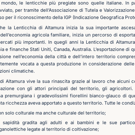
 mondo, le lenticchie più pregiate sono quelle italiane. In pa
viato, per tramite dell’Associazione di Tutela e Valorizzazione
so per il riconoscimento della IGP (Indicazione Geografica Prote
che la Lenticchia di Altamura inizia la sua importante asce
dell’economia agricola familiare, inizia un percorso di esport
 mercati più importanti. In quegli anni la Lenticchia di Altamur
ia e finanche Stati Uniti, Canada, Australia. L’esportazione di 
sione nell’economia della città e dell’intero territorio compre
temente vocata a questa produzione in considerazione delle 
zioni climatiche.
 di Altamura vive la sua rinascita grazie al lavoro che alcuni
azione con gli attori principali del territorio, gli agricoltor
sa premurgiana i gradevolissimi fiorellini bianco-glauco di que
a ricchezza aveva apportato a questo territorio. Tutte le condiz
on solo colturale ma anche culturale del territorio;
e sapidità gradita agli adulti e ai bambini e le sue particol
ganolettiche legate al territorio di coltivazione;