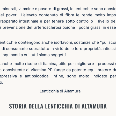
i minerali, vitamine e povere di grassi, le lenticchie sono consi
dei poveri. L’elevato contenuto di fibra le rende molto import
apparato intestinale e per tenere sotto controllo il livello d
a prevenzione dell’arteriosclerosi poiché i pochi grassi in es
 lenticchie contengono anche isoflavoni, sostanze che “puliscon
 di consumarle soprattutto in virtù delle loro proprietà antios
inquinanti a cui tutti siamo soggetti.
 anche molto ricche di tiamina, utile per migliorare i processi
o consistente di vitamina PP funge da potente equilibratore d
pressiva e antipsicotica. Infine, sono molto indicate pe
o.
STORIA DELLA LENTICCHIA DI ALTAMURA