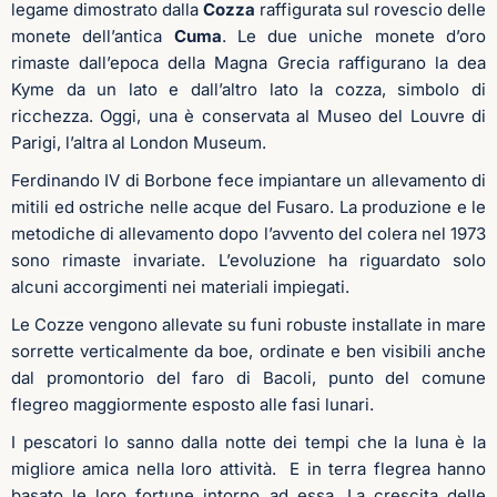
legame dimostrato dalla
Cozza
raffigurata sul rovescio delle
monete dell’antica
Cuma
. Le due uniche monete d’oro
rimaste dall’epoca della Magna Grecia raffigurano la dea
Kyme da un lato e dall’altro lato la cozza, simbolo di
ricchezza. Oggi, una è conservata al Museo del Louvre di
Parigi, l’altra al London Museum.
Ferdinando IV di Borbone fece impiantare un allevamento di
mitili ed ostriche nelle acque del Fusaro. La produzione e le
metodiche di allevamento dopo l’avvento del colera nel 1973
sono rimaste invariate. L’evoluzione ha riguardato solo
alcuni accorgimenti nei materiali impiegati.
Le Cozze vengono allevate su funi robuste installate in mare
sorrette verticalmente da boe, ordinate e ben visibili anche
dal promontorio del faro di Bacoli, punto del comune
flegreo maggiormente esposto alle fasi lunari.
I pescatori lo sanno dalla notte dei tempi che la luna è la
migliore amica nella loro attività. E in terra flegrea hanno
basato le loro fortune intorno ad essa. La crescita delle