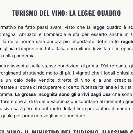
TURISMO DEL VINO: LA LEGGE QUADRO
rmativo ha fatto passi avanti visto che la legge quadro è st
omagna, Abruzzo e Lombardia e sta per esserlo anche in C
 là delle norme sarà ancora più importante definire le
regol
gliaia di imprese in tutta Italia con milioni di visitatori in ep
o dalla pandemia.
otrà avvenire nelle stesse condizioni di prima. D’altro canto già
orgimenti sfruttando molto di più i vigneti che i locali chiusi d
o a un calo delle vendite dirette di vino e a una crescit
estate si conta di recuperare di certo l’utenza italiana e i turis
 gomma.
La grossa incognita sono gli arrivi dagli Usa
che sono 
ettore e che al di là delle vaccinazioni scontano al momento gra
cisivo sarà però il contributo della filiera per aiutare il mondo 
al quale per primi non vogliamo rinunciare.
EL VINO: IL MINISTRO DEL TURISMO, MASSIMO 