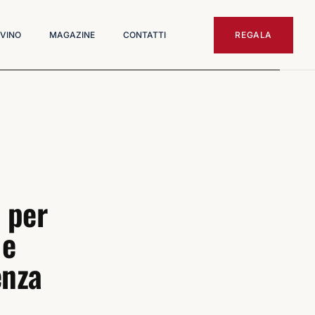
 VINO
MAGAZINE
CONTATTI
REGALA
 per
 e
enza