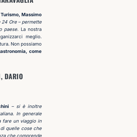
el Turismo, Massimo
le 24 Ore – permette
ro paese.
La nostra
ganizzarci meglio.
oltura. Non possiamo
ogastronomia, come
I, DARIO
chini
– si è inoltre
aliana. In generale
 fare un viaggio in
na di quelle cose che
ienza che comprende