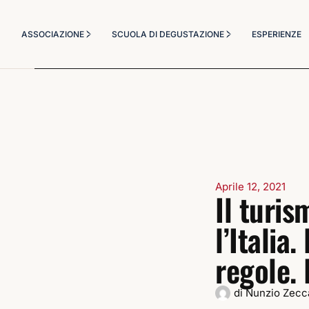
Chi Siamo
Corsi Degustazione
ASSOCIAZIONE
SCUOLA DI DEGUSTAZIONE
ESPERIENZE
Statuto
Corso Sommelier
Diventa socio
Il Metodo Didattico
Chi Siamo
Corsi Degustazione
Masterclass a tema
Statuto
Corso Sommelier
Diventa socio
Il Metodo Didattico
Masterclass a tema
Aprile 12, 2021
Il turi
l’Italia
regole. 
di
Nunzio Zecc