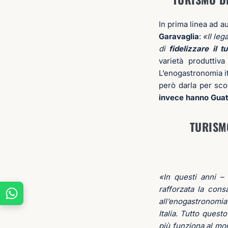
In prima linea ad a
Garavaglia
:
«Il leg
di
fidelizzare il tu
varietà produttiv
L’enogastronomia it
però darla per sc
invece hanno Gua
TURISMO
«In questi anni –
rafforzata la cons
all’enogastronomia
Italia. Tutto questo
più funziona al mo