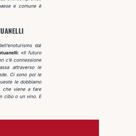
 paese e comune è
TUANELLI
ell’enoturismo dal
tuanelli
:
«Il futuro
non c’è connessione
ssa attraverso le
nde. Ci sono poi le
queste le dobbiamo
, che viene a fare
n cibo o un vino. E