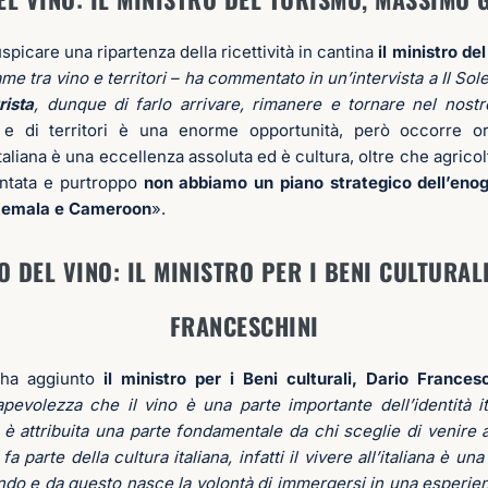
uspicare una ripartenza della ricettività in cantina
il ministro d
ame tra vino e territori – ha commentato in un’intervista a Il So
rista
, dunque di farlo arrivare, rimanere e tornare nel nost
a e di territori è una enorme opportunità, però occorre or
aliana è una eccellenza assoluta ed è cultura, oltre che agric
ontata e purtroppo
non abbiamo un piano strategico dell’en
temala e Cameroon
».
 DEL VINO: IL MINISTRO PER I BENI CULTURAL
FRANCESCHINI
ha aggiunto
il ministro per i Beni culturali, Dario Frances
apevolezza che il vino è una parte importante dell’identità it
 è attribuita una parte fondamentale da chi sceglie di venire a
 fa parte della cultura italiana, infatti il vivere all’italiana è u
ndo e da questo nasce la volontà di immergersi in una esper