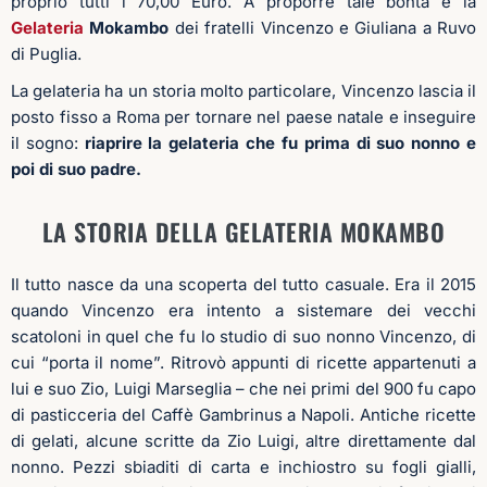
proprio tutti i 70,00 Euro.
A proporre tale bontà è la
Gelateria
Mokambo
dei fratelli Vincenzo e Giuliana a Ruvo
di Puglia.
La gelateria ha un storia molto particolare, Vincenzo lascia il
posto fisso a Roma per tornare nel paese natale e inseguire
il sogno:
riaprire la gelateria che fu prima di suo nonno e
poi di suo padre.
LA STORIA DELLA GELATERIA MOKAMBO
Il tutto nasce da una scoperta del tutto casuale. Era il 2015
quando Vincenzo era intento a sistemare dei vecchi
scatoloni in quel che fu lo studio di suo nonno Vincenzo, di
cui “porta il nome”. Ritrovò appunti di ricette appartenuti a
lui e suo Zio, Luigi Marseglia – che nei primi del 900 fu capo
di pasticceria del Caffè Gambrinus a Napoli. Antiche ricette
di gelati, alcune scritte da Zio Luigi, altre direttamente dal
nonno. Pezzi sbiaditi di carta e inchiostro su fogli gialli,