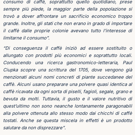
consumo di caffè, soprattutto quello quotidiano, prese
sempre più piede, la maggior parte della popolazione si
trovò a dover affrontare un sacrificio economico troppo
grande. Inoltre, gli stati che non erano in grado di importare
il caffè dalle proprie colonie avevano tutto l’interesse di
limitarne il consumo”.
“Di conseguenza il caffè iniziò ad essere sostituito o
allungato con prodotti più economici e soprattutto locali.
Conducendo una ricerca gastronomico-letteraria, Paul
Ciupka scopre una scrittura del 1705, dove vengono già
menzionati alcuni nomi concreti di piante succedanee del
caffè. Alcuni usano preparare una polvere quasi identica al
caffè ricavata da ogni sorta di piselli, fagioli, segale, grano e
bevuta da molti.
Tuttavia, il gusto e il valore nutritivo di
quest’ultimo non sono neanche lontanamente paragonabili
alla polvere ottenuta allo stesso modo dai chicchi di caffè
tostati. Anche se questa miscela in effetti è un prodotto
salutare da non disprezzare”
.