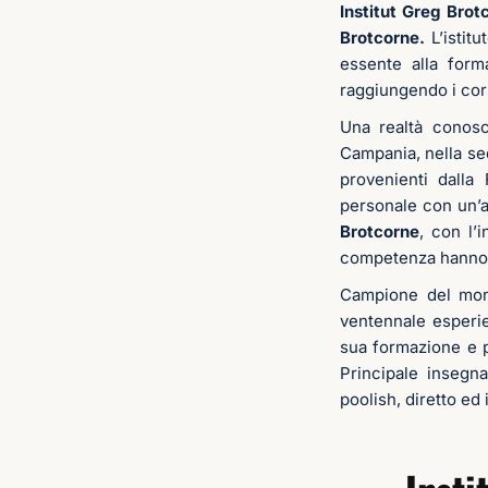
Institut Greg Brot
Brotcorne.
L’istit
essente alla form
raggiungendo i cors
Una realtà conosc
Campania, nella se
provenienti dalla
personale con un’a
Brotcorne
, con l’
competenza hanno g
Campione del mond
ventennale esperie
sua formazione e p
Principale insegna
poolish, diretto ed 