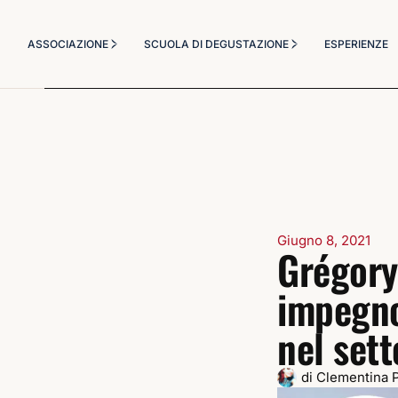
Chi Siamo
Corsi Degustazione
ASSOCIAZIONE
SCUOLA DI DEGUSTAZIONE
ESPERIENZE
Statuto
Corso Sommelier
Diventa socio
Il Metodo Didattico
Chi Siamo
Corsi Degustazione
Masterclass a tema
Statuto
Corso Sommelier
Diventa socio
Il Metodo Didattico
Masterclass a tema
Giugno 8, 2021
Grégory
impegno 
nel sett
di
Clementina 