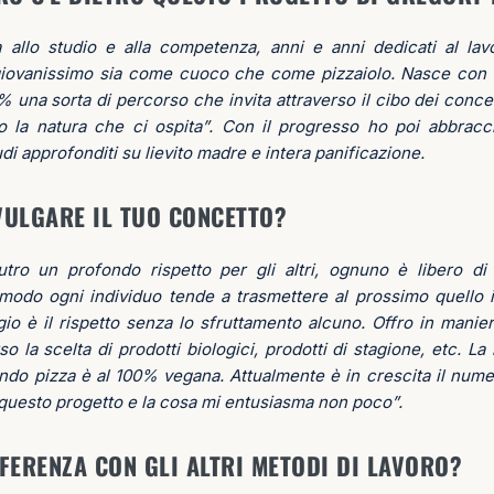
a allo studio e alla competenza, anni e anni dedicati al lav
 giovanissimo sia come cuoco che come pizzaiolo. Nasce con m
una sorta di percorso che invita attraverso il cibo dei concet
 la natura che ci ospita”. Con il progresso ho poi abbracci
udi approfonditi su lievito madre e intera panificazione.
VULGARE IL TUO CONCETTO?
tro un profondo rispetto per gli altri, ognuno è libero d
modo ogni individuo tende a trasmettere al prossimo quello i
o è il rispetto senza lo sfruttamento alcuno. Offro in maniera
so la scelta di prodotti biologici, prodotti di stagione, etc. La
do pizza è al 100% vegana. Attualmente è in crescita il numer
 questo progetto e la cosa mi entusiasma non poco”.
FFERENZA CON GLI ALTRI METODI DI LAVORO?