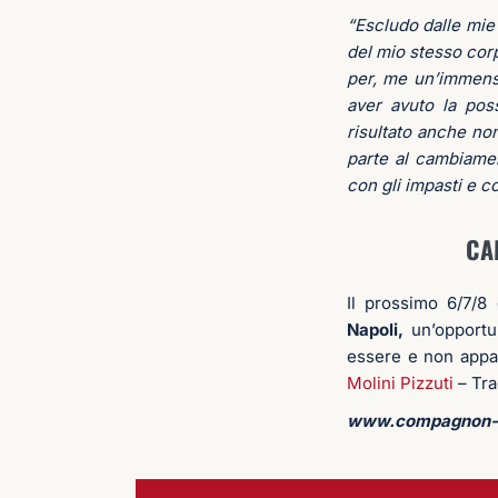
“Escludo dalle mie l
del mio stesso corp
per, me un’immensa 
aver avuto la pos
risultato anche no
parte al cambiamen
con gli impasti e c
CA
Il prossimo 6/7/8
Napoli,
un’opportun
essere e non appa
Molini Pizzuti
– Tra
www.compagnon-p