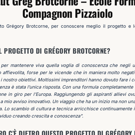
tut
Greg Brotcorne – Ecole For
Compagnon Pizzaiolo
ato Grégory Brotcorne, per conoscere meglio il progetto e 
.
IL
PROGETTO DI GRÉGORY BROTCORNE?
e per mantenere viva quella voglia di conoscenza che negli u
 affievolita, forse per le vicende che in maniera molto negat
nostro obiettivi. Moltissimi imprenditori hanno dovuto fare i 
stenza è stata l’unica risposta. Con una formula completamente
one in giro per l’Europa. Raggiungendo gli aspiranti allievi ov
 mio avviso innovativo. Un viaggio che ha un inizio ma non una 
a. Lo scambio di cultura e tecnica arricchisce continuamente il
dividuo creando crescita e conoscenza”.
RO C’È DIETRO QUESTO PROGETTO DI GRÉGOR