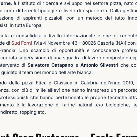
corne
, è l’istituto di ricerca e sviluppo nel settore pizza, nato 
uto cura differenti tipologie e livelli di esperienza. Dalla gestio
azione di aspiranti pizzaioli, con un metodo del tutto innov
isti in tutta Europa.
iuta e consolidata a livello internazionale e che di recente
de di
Sud Forni
(Via 4 Novembre 43 – 80026 Casoria (NA)) con u
 Francia. Uno scambio di opportunità e conoscenza profes
ccurata supervisione di una squadra di lavoro composta e ca
intervento di
Salvatore Catapano
e
Antonio Silvestri
che con
uidato il team nel mondo dell’arte bianca.
o della pizza Etica e Classica in Calabria nell’anno 2019,
nza, con più di mille allievi che hanno intrapreso un percorso
rofessionisti che hanno perfezionato le proprie tecniche attra
mento è la lavorazione di farine naturali e/o biologiche, l
indiretto, topping etc.