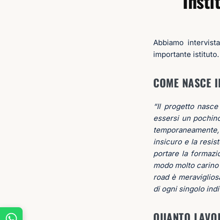
Insti
Abbiamo intervist
importante istituto
COME NASCE 
“Il progetto nasc
essersi un pochino
temporaneamente, i 
insicuro e la resi
portare la formazi
modo molto carino a
road è meraviglios
di ogni singolo in
QUANTO LAVO