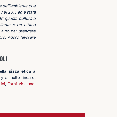
sia dell’ambiente che
 nel 2015 ed è stata
tri questa cultura e
llente e un ottimo
 altro per prendere
oro. Adoro lavorare
OLI
lla pizza etica a
ry è molto lineare,
ici
,
Forni Visciano
,