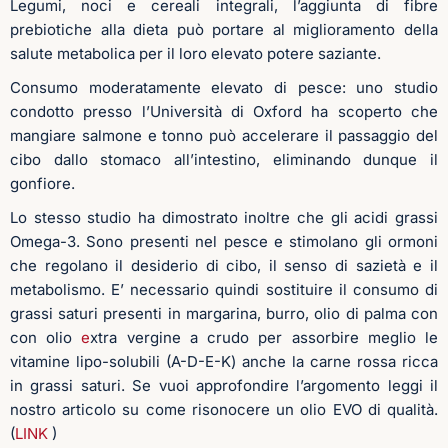
Legumi, noci e cereali integrali, l’aggiunta di fibre
prebiotiche alla dieta può portare al miglioramento della
salute metabolica per il loro elevato potere saziante.
Consumo moderatamente elevato di pesce: uno studio
condotto presso l’Università di Oxford ha scoperto che
mangiare salmone e tonno può accelerare il passaggio del
cibo dallo stomaco all’intestino, eliminando dunque il
gonfiore.
Lo stesso studio ha dimostrato inoltre che gli acidi grassi
Omega-3. Sono presenti nel pesce e stimolano gli ormoni
che regolano il desiderio di cibo, il senso di sazietà e il
metabolismo. E’ necessario quindi sostituire il consumo di
grassi saturi presenti in margarina, burro, olio di palma con
con olio
e
xtra vergine a crudo per assorbire meglio le
vitamine lipo-solubili (A-D-E-K) anche la carne rossa ricca
in grassi saturi. Se vuoi approfondire l’argomento leggi il
nostro articolo su come risonocere un olio EVO di qualità.
(
LINK
)