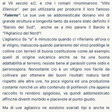
al VII secolo a.C. e che i romani rinominarono
“Vitis
Ellenica”
per poi utilizzarla per produrre il loro famoso
“
Falerno”
. Le sue uve se addomesticate donano vini di
grande struttura e longevità tanto da essere stato definito il
“Barolo del Sud”, anche se a mio parere il Barolo è
“l’Aglianico del Nord”!
L’aglianico (la “a” è minuscola quando ci riferiamo all’uva o
al vitigno, maiuscola quando parleremo del vino) predilige le
colline con terreni di buona costituzione come ad esempio
quelli di origine vulcanica anche se ha una buona
adattabilità al terreno; resiste bene ai parassiti come oidio e
peronospora. Nonostante cio è un vitigno non facile da
coltivare per ottenere dei buoni risultati: matura tardi
rispetto alle altre uve, ha poca vigoria ed una produzione
costante nonchè un alto contenuto di polifenoli che appena
raccolto lo rendono spigoloso, va quindi addomesticato
affinchè diventi morbido e piacevole al punto giusto.
Ma di uve aglianico ne esistono svariati tipi e anche le