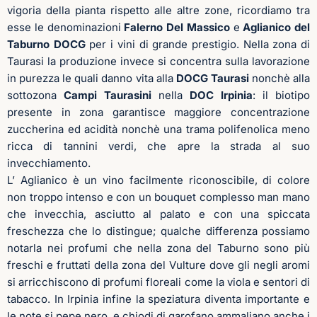
vigoria della pianta rispetto alle altre zone, ricordiamo tra
esse le denominazioni
Falerno Del Massico
e
Aglianico del
Taburno DOCG
per i vini di grande prestigio. Nella zona di
Taurasi la produzione invece si concentra sulla lavorazione
in purezza le quali danno vita alla
DOCG
Taurasi
nonchè alla
sottozona
Campi Taurasini
nella
DOC Irpinia
: il biotipo
presente in zona garantisce maggiore concentrazione
zuccherina ed acidità nonchè una trama polifenolica meno
ricca di tannini verdi, che apre la strada al suo
invecchiamento.
L’ Aglianico è un vino facilmente riconoscibile, di colore
non troppo intenso e con un bouquet complesso man mano
che invecchia, asciutto al palato e con una spiccata
freschezza che lo distingue; qualche differenza possiamo
notarla nei profumi che nella zona del Taburno sono più
freschi e fruttati della zona del Vulture dove gli negli aromi
si arricchiscono di profumi floreali come la viola e sentori di
tabacco. In Irpinia infine la speziatura diventa importante e
le note si pepe nero, e chiodi di garofano ammaliano anche i