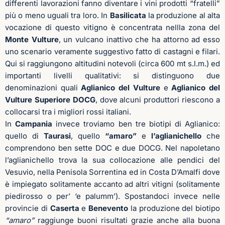
differenti lavorazioni fanno diventare i vini prodotti “fratelli”
più o meno uguali tra loro. In
Basilicata
la produzione al alta
vocazione di questo vitigno è concentrata nellla zona del
Monte Vulture
, un vulcano inattivo che ha attorno ad esso
uno scenario veramente suggestivo fatto di castagni e filari.
Qui si raggiungono altitudini notevoli (circa 600 mt s.l.m.) ed
importanti livelli qualitativi: si distinguono due
denominazioni quali
Aglianico del Vulture
e
Aglianico del
Vulture Superiore
DOCG
, dove alcuni produttori riescono a
collocarsi tra i migliori rossi italiani.
In
Campania
invece troviamo ben tre biotipi di Aglianico:
quello di
Taurasi
, quello
“amaro”
e
l’aglianichello
che
comprendono ben sette DOC e due DOCG. Nel napoletano
l’aglianichello trova la sua collocazione alle pendici del
Vesuvio, nella Penisola Sorrentina ed in Costa D’Amalfi dove
è impiegato solitamente accanto ad altri vitigni (solitamente
piedirosso o per’ ‘e palumm’). Spostandoci invece nelle
provincie di
Caserta
e
Benevento
la produzione del biotipo
“amaro”
raggiunge buoni risultati grazie anche alla buona