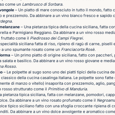
sso come un
Lambrusco di Sorbara.
 vongole
– Un piatto di mare conosciuto in tutto il mondo, fatto 
lio e prezzemolo. Da abbinare a un vino bianco fresco e sapido
rdegna.
 melanzane
– Una pietanza tipica della cucina siciliana, fatta co
ella e Parmigiano Reggiano. Da abbinare a un vino rosso medi
 fruttato come il
Piedirosso dei Campi Flegrei.
pecialità siciliana fatta di riso, ripieno di ragù di carne, piselli
are a uno spumante rosato come un
Franciacorta Rosè
.
 Norma
– Un primo piatto di origine siciliana, fatto con paccheri
a salata e basilico. Da abbinare a un vino rosso giovane e media
na Rosso
.
go
– Le polpette al sugo sono uno dei piatti tipici della cucina del
classico della cucina casalinga italiana. Le polpette sono fatte
amente di manzo o vitello) insaporita con prezzemolo, aglio, pan
o rosso strutturato come il
Primitivo di Manduria
.
 pietanza tipica siciliana, fatta con melanzane, pomodori, cappe
lce. Da abbinare a un vino rosato profumato come il
Negroama
lce tipico siciliano fatto con una sfoglia croccante ripiena di c
nditi. Da abbinare a un vino dolce avvolgente e aromatico come