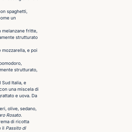
con spaghetti,
 come un
n melanzane fritte,
amente strutturato
 e mozzarella, e poi
, pomodoro,
mente strutturato,
 Sud Italia, e
 con una miscela di
grattato e uova. Da
ri, olive, sedano,
ro Rosato.
rema di ricotta
 il
Passito di