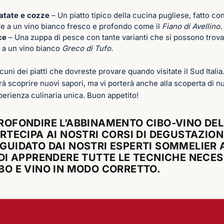
 patate e cozze
– Un piatto tipico della cucina pugliese, fatto con
e a un vino bianco fresco e profondo come il
Fiano di Avellino.
ce
– Una zuppa di pesce con tante varianti che si possono trovar
e a un vino bianco
Greco di Tufo.
cuni dei piatti che dovreste provare quando visitate il Sud Italia
arà scoprire nuovi sapori, ma vi porterà anche alla scoperta di nu
erienza culinaria unica. Buon appetito!
ROFONDIRE L’ABBINAMENTO CIBO-VINO DE
ARTECIPA AI NOSTRI
CORSI
DI DEGUSTAZION
 GUIDATO DAI NOSTRI ESPERTI SOMMELIER 
 DI APPRENDERE TUTTE LE TECNICHE NECES
BO E VINO IN MODO CORRETTO.