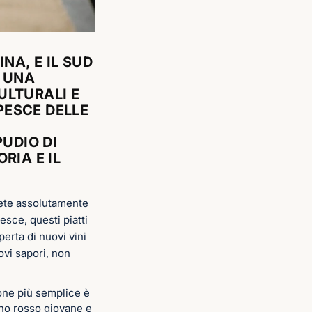
NA, E IL SUD
È UNA
ULTURALI E
 PESCE DELLE
PUDIO DI
RIA E IL
ovete assolutamente
esce, questi piatti
perta di nuovi vini
ovi sapori, non
one più semplice è
ino rosso giovane e