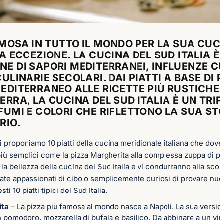
FAMOSA IN TUTTO IL MONDO PER LA SUA CUCI
FA ECCEZIONE. LA CUCINA DEL SUD ITALIA 
E DI SAPORI MEDITERRANEI, INFLUENZE C
ULINARIE SECOLARI. DAI PIATTI A BASE DI
EDITERRANEO ALLE RICETTE PIÙ RUSTICHE
ERRA, LA CUCINA DEL SUD ITALIA È UN TRI
FUMI E COLORI CHE RIFLETTONO LA SUA STO
RIO.
vi proponiamo 10 piatti della cucina meridionale italiana che d
 più semplici come la pizza Margherita alla complessa zuppa di p
 la bellezza della cucina del Sud Italia e vi condurranno alla sco
ate appassionati di cibo o semplicemente curiosi di provare nu
i 10 piatti tipici del Sud Italia.
ita
– La pizza più famosa al mondo nasce a Napoli. La sua versi
n pomodoro, mozzarella di bufala e basilico. Da abbinare a un v