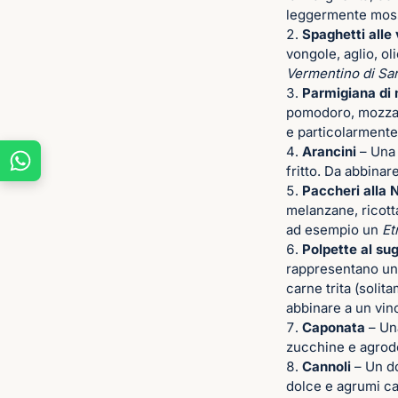
leggermente mo
Spaghetti alle
vongole, aglio, o
Vermentino di Sa
Parmigiana di
pomodoro, mozzar
e particolarmente
Arancini
– Una s
fritto. Da abbin
Paccheri alla
melanzane, ricott
ad esempio un
Et
Polpette al su
rappresentano un 
carne trita (solit
abbinare a un vin
Caponata
– Una
zucchine e agrodo
Cannoli
– Un do
dolce e agrumi ca