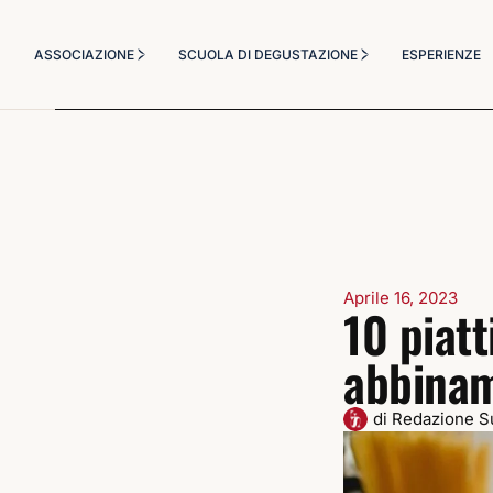
Chi Siamo
Corsi Degustazione
ASSOCIAZIONE
SCUOLA DI DEGUSTAZIONE
ESPERIENZE
Statuto
Corso Sommelier
Diventa socio
Il Metodo Didattico
Chi Siamo
Corsi Degustazione
Masterclass a tema
Statuto
Corso Sommelier
Diventa socio
Il Metodo Didattico
Masterclass a tema
Aprile 16, 2023
10 piatt
abbinam
di
Redazione S