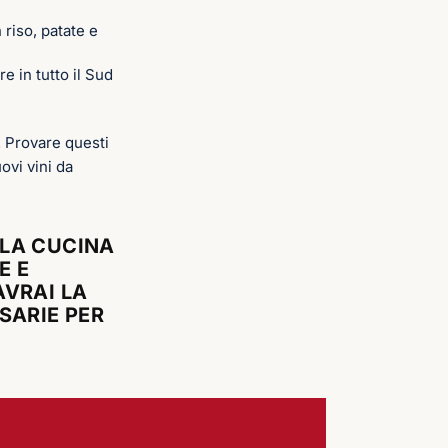
 riso, patate e
e in tutto il Sud
. Provare questi
ovi vini da
LLA CUCINA
E E
AVRAI LA
SARIE PER